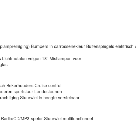
BTW/MAR
Contact
plampreiniging)
Bumpers in carrosseriekleur
Buitenspiegels elektrisch
s
Lichtmetalen velgen 18"
Mistlampen voor
glas
sch
Bekerhouders
Cruise control
ederen sportstuur
Lendesteunen
rachtiging
Stuurwiel in hoogte verstelbaar
Radio/CD/MP3-speler
Stuurwiel multifunctioneel