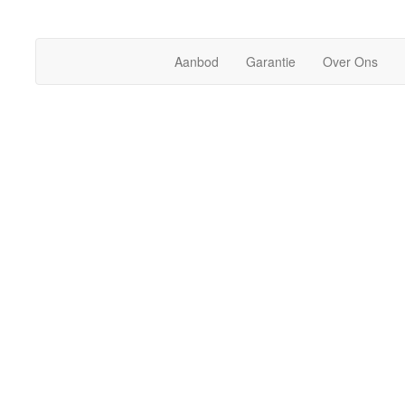
Aanbod
Garantie
Over Ons
Audi
TT 2.0 TFSI P
KILOMET
VERMOG
BOUWJA
TRANMISS
BRANDST
KLEUR
Wit
CAROSSE
INTERIEU
KENTEKE