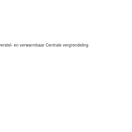
GE
Marge
Inruilen
 verstel- en verwarmbaar
Centrale vergrendeling