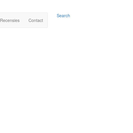
Search
Recensies
Contact
ro Line S
ERSTAND
183.672 km NAP
EN
200PK
AR
2008
IE
Handgeschakeld
OF
Benzine
RIE
Coupe
R
Half Leder
N
56-GPH-8