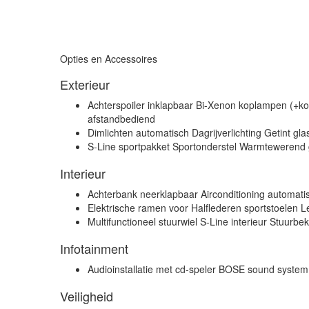
Opties en Accessoires
Exterieur
Achterspoiler inklapbaar
Bi-Xenon koplampen (+ko
afstandbediend
Dimlichten automatisch
Dagrijverlichting
Getint gla
S-Line sportpakket
Sportonderstel
Warmtewerend 
Interieur
Achterbank neerklapbaar
Airconditioning automati
Elektrische ramen voor
Halflederen sportstoelen
L
Multifunctioneel stuurwiel
S-Line interieur
Stuurbek
Infotainment
Audioinstallatie met cd-speler
BOSE sound system
Veiligheid