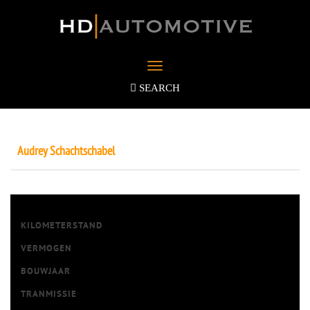
Toggle
navigation
SEARCH
Audrey Schachtschabel
KILOMETERSTAND
VERMOGEN
BOUWJAAR
TRANMISSIE