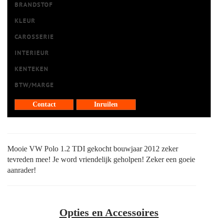
BRANDSTOF
KLEUR
CAROSSERIE
INTERIEUR
KENTEKEN
BTW/MARGE
Contact
Inruilen
Mooie VW Polo 1.2 TDI gekocht bouwjaar 2012 zeker
tevreden mee! Je word vriendelijk geholpen! Zeker een goeie
aanrader!
Opties en Accessoires