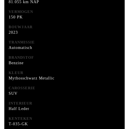
81.055 km NAP
VERMOGEN
150 PK
BOUWJAAR
2023
TRANMISSIE
Automatisch
BRANDSTOF
Benzine
KLEUR
Mythosschwarz Metallic
CAROSSERIE
SUV
INTERIEUR
Half Leder
KENTEKEN
T-035-GK